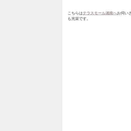
こちらは
テラスモール湘南へ
お伺い
も光栄です。