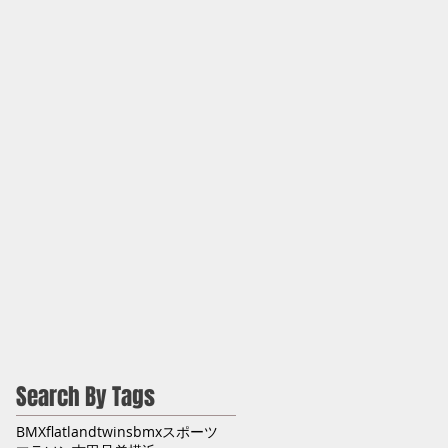
Search By Tags
BMX
flatland
twinsbmx
スポーツ