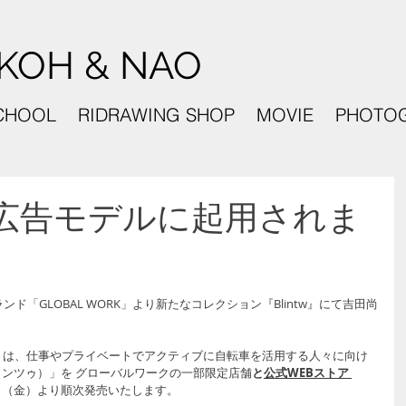
KOH & NAO
CHOOL
RIDRAWING SHOP
MOVIE
PHOTO
RK - 広告モデルに起用されま
ド「GLOBAL WORK」より新たなコレクション『
Blintw』にて吉田尚
ーク）は、仕事やプライベートでアクティブに自転車を活用する人々に向け
ブリンツゥ）」を グローバルワークの一部限定店舗
と
公式WEBストア 
7日（金）より順次発売いたします。