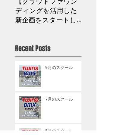
【クラウドファウン
次回BMXスクー
ディングを活用した
お知らせ
新企画をスタートし
ます】
Recent Posts
9月のスクール
7月のスクール
5月のスクール