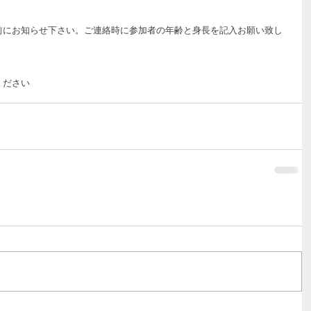
）　
前にお知らせ下さい。ご連絡時に参加者の年齢と身長を記入お願い致し
ください